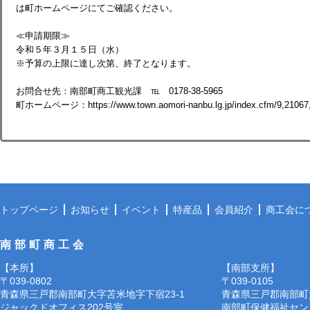
は町ホームページにてご確認ください。
≪申請期限≫
令和５年３月１５日（水）
※予算の上限に達し次第、終了となります。
お問合せ先：南部町商工観光課 ℡ 0178-38-5965
町ホームページ：https://www.town.aomori-nanbu.lg.jp/index.cfm/9,21067,
トップページ
お知らせ
イベント
特産品
会員紹介
商工会に
南部町商工会
【本所】
【南部支所】
〒039-0802
〒039-0105
青森県三戸郡南部町大字苫米地字下宿23-1
青森県三戸郡南部町
ジャックドオフィス202号室
南部町保健福祉セン