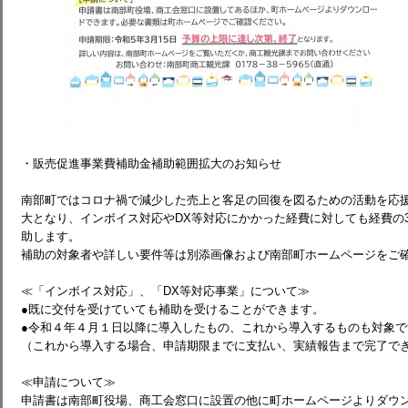
・販売促進事業費補助金補助範囲拡大のお知らせ
南部町ではコロナ禍で減少した売上と客足の回復を図るための活動を応
大となり、インボイス対応やDX等対応にかかった経費に対しても経費の3
助します。
補助の対象者や詳しい要件等は別添画像および南部町ホームページをご
≪「インボイス対応」、「DX等対応事業」について≫
●既に交付を受けていても補助を受けることができます。
●令和４年４月１日以降に導入したもの、これから導入するものも対象で
（これから導入する場合、申請期限までに支払い、実績報告まで完了で
≪申請について≫
申請書は南部町役場、商工会窓口に設置の他に町ホームページよりダウ