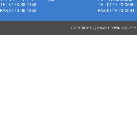
TEL.0178-38-1159
TEL.0179-23-0680
FAX.0178-38-1163
FAX.0179-23-0681
COPYRIGHT(C) NANBU-TOWN SOCIETY 