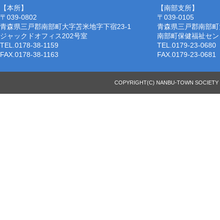
【本所】
【南部支所】
〒039-0802
〒039-0105
青森県三戸郡南部町大字苫米地字下宿23-1
青森県三戸郡南部町
ジャックドオフィス202号室
南部町保健福祉セン
TEL.0178-38-1159
TEL.0179-23-0680
FAX.0178-38-1163
FAX.0179-23-0681
COPYRIGHT(C) NANBU-TOWN SOCIETY 