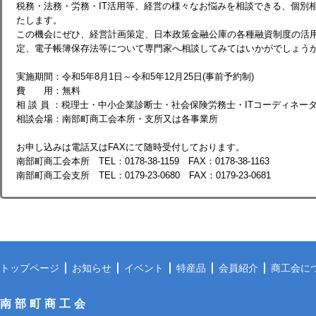
税務・法務・労務・IT活用等、経営の様々なお悩みを相談できる、個別
たします。
この機会にぜひ、経営計画策定、日本政策金融公庫の各種融資制度の活
定、電子帳簿保存法等について専門家へ相談してみてはいかがでしょう
実施期間：令和5年8月1日～令和5年12月25日(事前予約制)
費 用：無料
相 談 員 ：税理士・中小企業診断士・社会保険労務士・ITコーディネー
相談会場：南部町商工会本所・支所又は各事業所
お申し込みは電話又はFAXにて随時受付しております。
南部町商工会本所 TEL：0178-38-1159 FAX：0178-38-1163
南部町商工会支所 TEL：0179-23-0680 FAX：0179-23-0681
トップページ
お知らせ
イベント
特産品
会員紹介
商工会に
南部町商工会